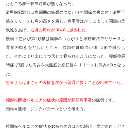
たところ腰部伸展時痛が無くなった。
肩甲胸郭関節は肩周囲の筋膜のつながりで関節の裏に付く肩甲下
筋をリリースし肩の高さを戻し、肩甲骨はがしによって関節の柔
軟性をあげ、
右脚の痺れが10→0に減少した
。
後頭下筋及び第1頸椎は筋膜のつながりと運動療法でリリースし
背骨の動きをだしたところ、腰部伸展時痛が10→3まで減少し
た。それにより楽にうつ伏せで寝られるようになった。腰部伸展
時痛で3残った痛みを大腰筋と殿筋群をリリースし痛みが0となっ
た。
患者さんはまさかの表情を浮かべ普通に歩くことが出来ていた。
腰部椎間板ヘルニアの症状の原因が頚部肩甲帯
の症例です。
頸椎＝腰椎 ジンクパターンという考え方。
椎間板ヘルニアの症状をお持ちの方はお気軽に一度ご連絡くださ