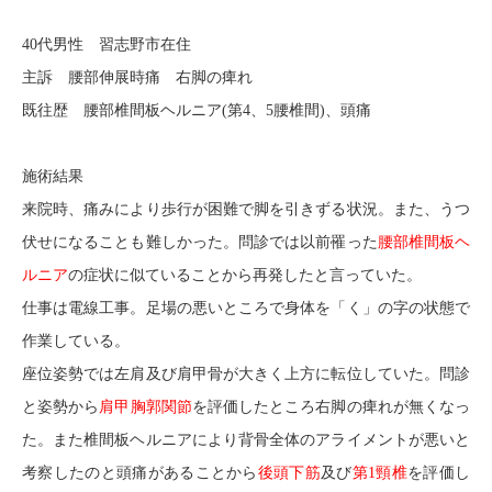
40代男性 習志野市在住
主訴 腰部伸展時痛 右脚の痺れ
既往歴 腰部椎間板ヘルニア(第4、5腰椎間)、頭痛
施術結果
来院時、痛みにより歩行が困難で脚を引きずる状況。また、うつ
伏せになることも難しかった。問診では以前罹った
腰部椎間板ヘ
ルニア
の症状に似ていることから再発したと言っていた。
仕事は電線工事。足場の悪いところで身体を「く」の字の状態で
作業している。
座位姿勢では左肩及び肩甲骨が大きく上方に転位していた。問診
と姿勢から
肩甲胸郭関節
を評価したところ右脚の痺れが無くなっ
た。また椎間板ヘルニアにより背骨全体のアライメントが悪いと
考察したのと頭痛があることから
後頭下筋
及び
第1頸椎
を評価し