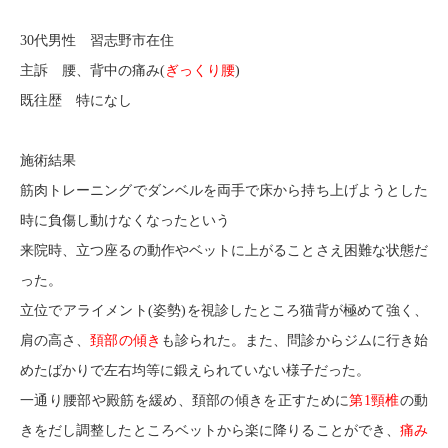
30代男性 習志野市在住
主訴 腰、背中の痛み(
ぎっくり腰
)
既往歴 特になし
施術結果
筋肉トレーニングでダンベルを両手で床から持ち上げようとした
時に負傷し動けなくなったという
来院時、立つ座るの動作やベットに上がることさえ困難な状態だ
った。
立位でアライメント(姿勢)を視診したところ猫背が極めて強く、
肩の高さ、
頚部の傾き
も診られた。また、問診からジムに行き始
めたばかりで左右均等に鍛えられていない様子だった。
一通り腰部や殿筋を緩め、頚部の傾きを正すために
第1頸椎
の動
きをだし調整したところベットから楽に降りることができ、
痛み