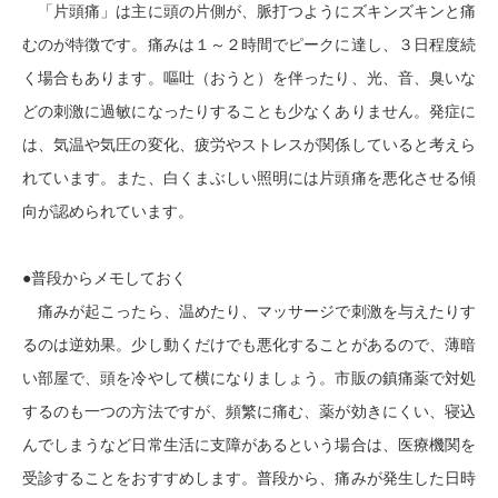
「片頭痛」は主に頭の片側が、脈打つようにズキンズキンと痛
むのが特徴です。痛みは１～２時間でピークに達し、３日程度続
く場合もあります。嘔吐（おうと）を伴ったり、光、音、臭いな
どの刺激に過敏になったりすることも少なくありません。発症に
は、気温や気圧の変化、疲労やストレスが関係していると考えら
れています。また、白くまぶしい照明には片頭痛を悪化させる傾
向が認められています。
●普段からメモしておく
痛みが起こったら、温めたり、マッサージで刺激を与えたりす
るのは逆効果。少し動くだけでも悪化することがあるので、薄暗
い部屋で、頭を冷やして横になりましょう。市販の鎮痛薬で対処
するのも一つの方法ですが、頻繁に痛む、薬が効きにくい、寝込
んでしまうなど日常生活に支障があるという場合は、医療機関を
受診することをおすすめします。普段から、痛みが発生した日時