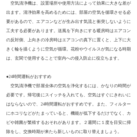
空気清浄機は、設置場所や使用方法によって効果に大きな差が
出ます。清浄効果を高めるためには、部屋の空気を循環させる必
要があるので、エアコンなどが生み出す気流と衝突しないように
工夫する必要があります。送風を下向きにする暖房時はエアコン
の反対側、上向きの冷房時はエアコンの真下に置くと、上下に大
きく輪を描くように空気が循環。花粉やウイルスが気になる時期
は、玄関で使用することで室内への侵入防止に役立ちます。
●
24
時間運転がおすすめ
空気清浄機で部屋全体の空気を浄化するには、かなりの時間が
必要です。帰宅後にスイッチを入れても、空気はすぐにきれいに
はならないので、
24
時間運転がおすすめです。また、フィルター
にホコリなどがたまっていると、機能が低下するだけでなく、カ
ビや雑菌が繁殖するおそれがあります。２週間に１度を目安に掃
除をし、交換時期が来たら新しいものに取り替えましょう。