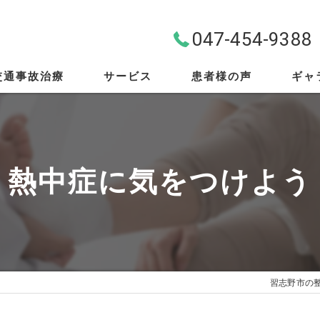
047-454-9388
交通事故治療
サービス
患者様の声
ギャ
料金案内
首・肩・腰
熱中症に気をつけよう
スポーツ外傷
EMS
筋膜リリース
習志野市の
骨盤矯正