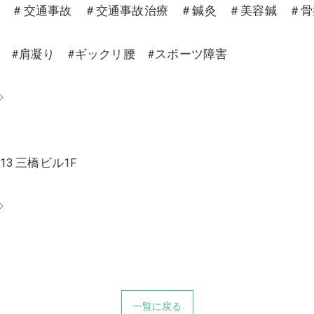
沼 ＃交通事故 ＃交通事故治療 ＃鍼灸 ＃美容鍼 ＃
り #肩凝り #ギックリ腰 #スポーツ障害
◇
13 三橋ビル1F
◇
一覧に戻る