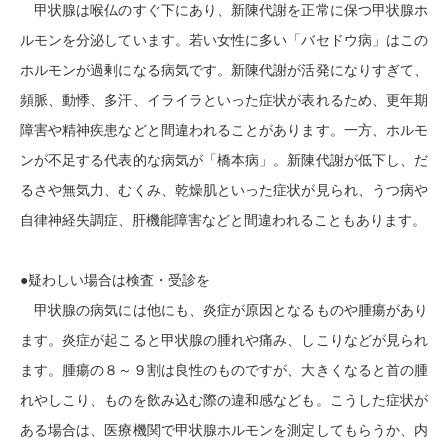
甲状腺は喉仏のすぐ下にあり、新陳代謝を正常に保つ甲状腺ホ
ルモンを分泌しています。若い女性に多い「バセドウ病」はこの
ホルモンが過剰になる病気です。新陳代謝が活発になりすぎて、
頻脈、動悸、多汗、イライラといった症状が表れるため、更年期
障害や精神疾患などと間違われることがあります。一方、ホルモ
ンが不足する代表的な病気が「橋本病」。新陳代謝が低下し、だ
るさや無気力、むくみ、乾燥肌といった症状が見られ、うつ病や
自律神経失調症、肝機能障害などと間違われることもあります。
●疑わしい場合は検査・受診を
甲状腺の病気には他にも、炎症が原因となるものや腫瘍があり
ます。炎症が起こると甲状腺の腫れや痛み、しこりなどが見られ
ます。腫瘍の８～９割は良性のものですが、大きくなると首の腫
れやしこり、ものを飲み込む際の違和感なども。こうした症状が
ある場合は、医療機関で甲状腺ホルモンを測定してもらうか、内