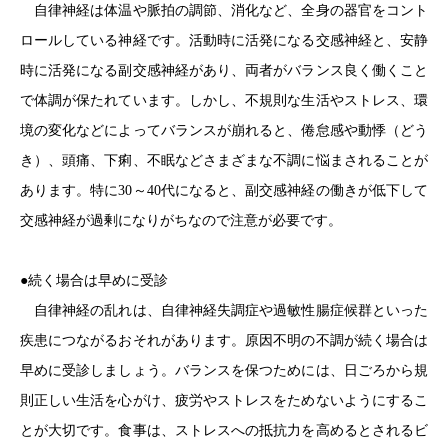
自律神経は体温や脈拍の調節、消化など、全身の器官をコント
ロールしている神経です。活動時に活発になる交感神経と、安静
時に活発になる副交感神経があり、両者がバランス良く働くこと
で体調が保たれています。しかし、不規則な生活やストレス、環
境の変化などによってバランスが崩れると、倦怠感や動悸（どう
き）、頭痛、下痢、不眠などさまざまな不調に悩まされることが
あります。特に30～40代になると、副交感神経の働きが低下して
交感神経が過剰になりがちなので注意が必要です。
●続く場合は早めに受診
自律神経の乱れは、自律神経失調症や過敏性腸症候群といった
疾患につながるおそれがあります。原因不明の不調が続く場合は
早めに受診しましょう。バランスを保つためには、日ごろから規
則正しい生活を心がけ、疲労やストレスをためないようにするこ
とが大切です。食事は、ストレスへの抵抗力を高めるとされるビ