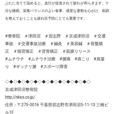
ぶたに当てて温めると、血行が促進されて疲れが和らぎます。十
分な睡眠、栄養バランスのよい食事、適度な運動を心がけ、体調
を整えておくことも疲れ目予防にとても重要です。
#整骨院 ＃津田沼 ＃習志野 ＃京成津田沼 ＃交通
事故 ＃交通事故治療 ＃鍼灸 ＃美容鍼 ＃骨盤矯
正 ＃猫背矯正 ＃背骨矯正 ＃筋膜リリース
#ムチウチ #ムチウチ治療 #腰痛 #肩こり #肩凝
り #ギックリ腰 #スポーツ障害
◇◆◇◆◇◆◇◆◇◆◇◆◇◆◇◆◇◆◇◆◇
京成津田沼整骨院
http://nkes.co.jp/
住所：〒275-0016 千葉県習志野市津田沼5-11-13 三橋ビ
ル1F