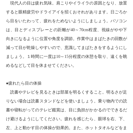
現代人の目は疲れ気味。肩こりやイライラの原因となり、放置
すると眼精疲労やドライアイを招くおそれがあります。日ごろか
ら目をいたわって、疲れをためないようにしましょう。パソコン
は、目とディスプレーとの距離が
40
～
70cm
程度、視線がやや下
向きになるように位置や角度を調節。作業中はまばたきの回数が
減って目が乾燥しやすいので、意識してまばたきをするようにし
ましょう。１時間に一度は
10
～
15
分程度の休憩を取り、遠くを眺
めるなどして目を休ませてください。
●疲れたら目の体操
読書やテレビを見るときは部屋を明るくすること。明るさが足
りない場合は読書スタンドなどを使いましょう。乗り物内での読
書や寝転がってのテレビ鑑賞は、目に負担がかかるのでできるだ
け避けるようにしてください。疲れを感じたら、眼球を右、下、
左、上と動かす目の体操が効果的。また、ホットタオルなどをま