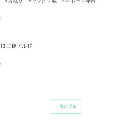
り #肩凝り #ギックリ腰 #スポーツ障害
◇
13 三橋ビル1F
◇
一覧に戻る