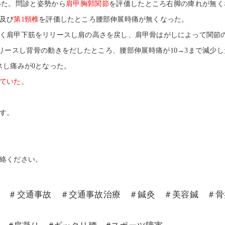
いた。問診と姿勢から
肩甲胸郭関節
を評価したところ右脚の痺れが無く
及び
第1頸椎
を評価したところ腰部伸展時痛が無くなった。
く肩甲下筋をリリースし肩の高さを戻し、肩甲骨はがしによって関節
リースし背骨の動きをだしたところ、腰部伸展時痛が10→3まで減少
スし痛みが0となった。
ていた。
す。
絡ください。
沼 ＃交通事故 ＃交通事故治療 ＃鍼灸 ＃美容鍼 ＃