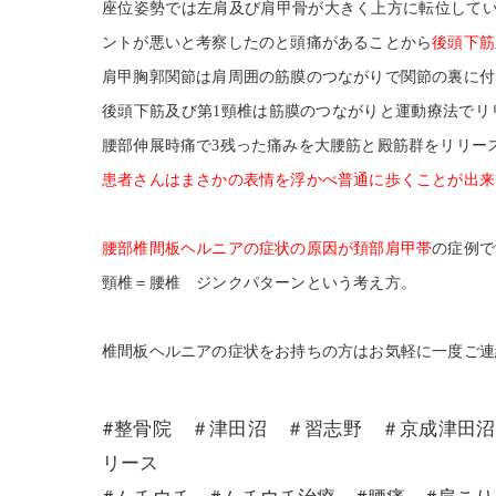
座位姿勢では左肩及び肩甲骨が大きく上方に転位して
ントが悪いと考察したのと頭痛があることから
後頭下筋
肩甲胸郭関節は肩周囲の筋膜のつながりで関節の裏に付
後頭下筋及び第1頸椎は筋膜のつながりと運動療法でリ
腰部伸展時痛で3残った痛みを大腰筋と殿筋群をリリー
患者さんはまさかの表情を浮かべ普通に歩くことが出来
腰部椎間板ヘルニアの症状の原因が頚部肩甲帯
の症例で
頸椎＝腰椎 ジンクパターンという考え方。
椎間板ヘルニアの症状をお持ちの方はお気軽に一度ご連
#整骨院 ＃津田沼 ＃習志野 ＃京成津田
リース