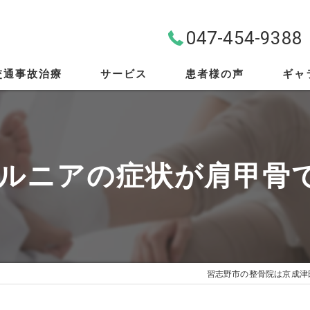
047-454-9388
交通事故治療
サービス
患者様の声
ギャ
料金案内
首・肩・腰
ルニアの症状が肩甲骨
スポーツ外傷
EMS
筋膜リリース
習志野市の整骨院は京成津
骨盤矯正