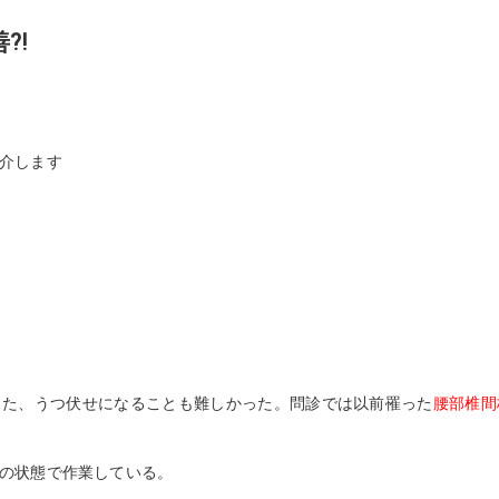
美容鍼灸
善⁈
介します
また、うつ伏せになることも難しかった。問診では以前罹った
腰部椎間
の状態で作業している。