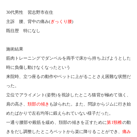
30代男性 習志野市在住
主訴 腰、背中の痛み(
ぎっくり腰
)
既往歴 特になし
施術結果
筋肉トレーニングでダンベルを両手で床から持ち上げようとした
時に負傷し動けなくなったという
来院時、立つ座るの動作やベットに上がることさえ困難な状態だ
った。
立位でアライメント(姿勢)を視診したところ猫背が極めて強く、
肩の高さ、
頚部の傾き
も診られた。また、問診からジムに行き始
めたばかりで左右均等に鍛えられていない様子だった。
一通り腰部や殿筋を緩め、頚部の傾きを正すために
第1頸椎
の動
きをだし調整したところベットから楽に降りることができ、
痛み