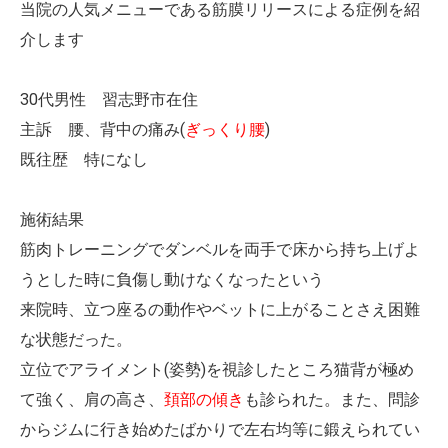
当院の人気メニューである筋膜リリースによる症例を紹
介します
30代男性 習志野市在住
主訴 腰、背中の痛み(
ぎっくり腰
)
既往歴 特になし
施術結果
筋肉トレーニングでダンベルを両手で床から持ち上げよ
うとした時に負傷し動けなくなったという
来院時、立つ座るの動作やベットに上がることさえ困難
な状態だった。
立位でアライメント(姿勢)を視診したところ猫背が極め
て強く、肩の高さ、
頚部の傾き
も診られた。また、問診
からジムに行き始めたばかりで左右均等に鍛えられてい