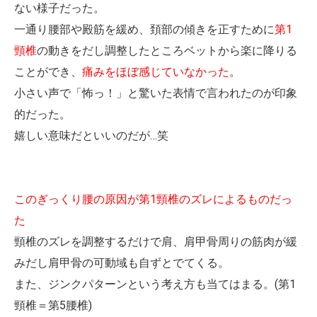
ない様子だった。
一通り腰部や殿筋を緩め、頚部の傾きを正すために
第1
頸椎
の動きをだし調整したところベットから楽に降りる
ことができ、
痛みをほぼ感じていなかった
。
小さい声で「怖っ！」と驚いた表情で言われたのが印象
的だった。
嬉しい意味だといいのだが…笑
このぎっくり腰の原因が第1頸椎のズレによるものだっ
た
頸椎のズレを調整するだけで肩、肩甲骨周りの筋肉が緩
みだし肩甲骨の可動域も自ずとでてくる。
また、ジンクパターンという考え方も当てはまる。(第1
頸椎＝第5腰椎)