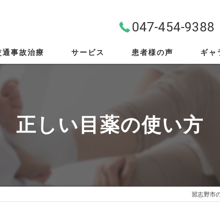
047-454-9388
交通事故治療
サービス
患者様の声
ギャ
料金案内
首・肩・腰
正しい目薬の使い方
スポーツ外傷
EMS
筋膜リリース
習志野市
骨盤矯正