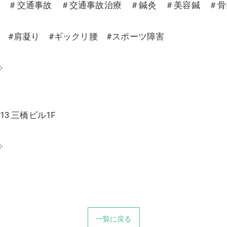
沼 ＃交通事故 ＃交通事故治療 ＃鍼灸 ＃美容鍼 ＃
り #肩凝り #ギックリ腰 #スポーツ障害
◇
13 三橋ビル1F
◇
一覧に戻る