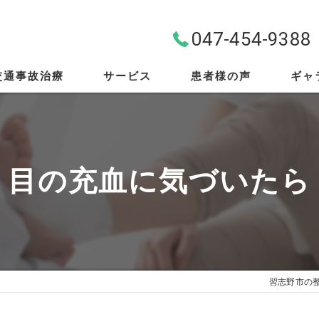
047-454-9388
交通事故治療
サービス
患者様の声
ギャ
料金案内
首・肩・腰
目の充血に気づいたら
スポーツ外傷
EMS
筋膜リリース
習志野市の
骨盤矯正