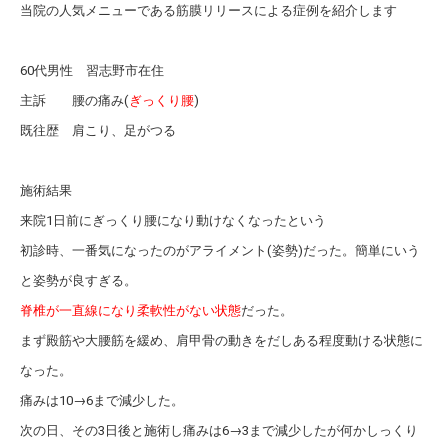
当院の人気メニューである筋膜リリースによる症例を紹介します
60代男性 習志野市在住
主訴 腰の痛み(
ぎっくり腰
)
既往歴 肩こり、足がつる
施術結果
来院1日前にぎっくり腰になり動けなくなったという
初診時、一番気になったのがアライメント(姿勢)だった。簡単にいう
と姿勢が良すぎる。
脊椎が一直線になり柔軟性がない状態
だった。
まず殿筋や大腰筋を緩め、肩甲骨の動きをだしある程度動ける状態に
なった。
痛みは10→6まで減少した。
次の日、その3日後と施術し痛みは6→3まで減少したが何かしっくり