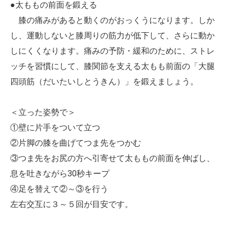
●太ももの前面を鍛える
膝の痛みがあると動くのがおっくうになります。しか
し、運動しないと膝周りの筋力が低下して、さらに動か
しにくくなります。痛みの予防・緩和のために、ストレ
ッチを習慣にして、膝関節を支える太もも前面の「大腿
四頭筋（だいたいしとうきん）」を鍛えましょう。
＜立った姿勢で＞
①壁に片手をついて立つ
②片脚の膝を曲げてつま先をつかむ
③つま先をお尻の方へ引寄せて太ももの前面を伸ばし、
息を吐きながら30秒キープ
④足を替えて②～③を行う
左右交互に３～５回が目安です。