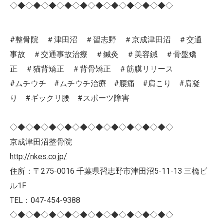
◇◆◇◆◇◆◇◆◇◆◇◆◇◆◇◆◇◆◇◆◇
#整骨院 ＃津田沼 ＃習志野 ＃京成津田沼 ＃交通
事故 ＃交通事故治療 ＃鍼灸 ＃美容鍼 ＃骨盤矯
正 ＃猫背矯正 ＃背骨矯正 ＃筋膜リリース
#ムチウチ #ムチウチ治療 #腰痛 #肩こり #肩凝
り #ギックリ腰 #スポーツ障害
◇◆◇◆◇◆◇◆◇◆◇◆◇◆◇◆◇◆◇◆◇
京成津田沼整骨院
http://nkes.co.jp/
住所：〒275-0016 千葉県習志野市津田沼5-11-13 三橋ビ
ル1F
TEL：047-454-9388
◇◆◇◆◇◆◇◆◇◆◇◆◇◆◇◆◇◆◇◆◇