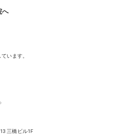
美容鍼灸
院へ
しています。
◇
13 三橋ビル1F