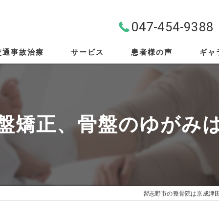
047-454-9388
交通事故治療
サービス
患者様の声
ギャ
料金案内
首・肩・腰
盤矯正、骨盤のゆがみ
スポーツ外傷
EMS
筋膜リリース
習志野市の整骨院は京成津
骨盤矯正