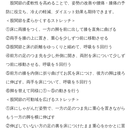
股関節の柔軟性を高めることで、姿勢の改善や腰痛・膝痛の予
防に役立ち、冷えの軽減、ダイエット効果も期待できます。
＜股関節を柔らかくするストレッチ＞
①床に両膝をつく。一方の脚を前に出して膝を直角に曲げる
②両手を膝の上に置き、重心を少しずつ前に移動させる
③股関節と床の距離をゆっくりと縮めて、呼吸を５回行う
④前方の足のつま先を少し外側に開き、両肘を床について少しず
つ前に移動させる。呼吸を５回行う
⑤前方の膝を内側に折り曲げてお尻を床につけ、後方の脚は後ろ
に伸ばす。両手を床について、呼吸を５回行う
⑥脚を替えて同様に①～⑤の動きを行う
＜股関節の可動域を広げるストレッチ＞
①床にしゃがんだ姿勢で、一方の足のつま先に重心を置きながら
もう一方の脚を横に伸ばす
②伸ばしていない方の足の裏を床につけたまま重心をかかとに置