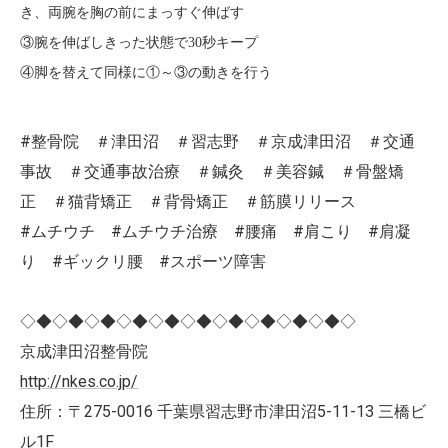
き、両腕を胸の前にまっすぐ伸ばす
③腕を伸ばしきった状態で
30
秒キープ
④脚を替えて同様に①～③の動きを行う
#整骨院 ＃津田沼 ＃習志野 ＃京成津田沼 ＃交通
事故 ＃交通事故治療 ＃鍼灸 ＃美容鍼 ＃骨盤矯
正 ＃猫背矯正 ＃背骨矯正 ＃筋膜リリース
#ムチウチ #ムチウチ治療 #腰痛 #肩こり #肩凝
り #ギックリ腰 #スポーツ障害
◇◆◇◆◇◆◇◆◇◆◇◆◇◆◇◆◇◆◇◆◇
京成津田沼整骨院
http://nkes.co.jp/
住所：〒275-0016 千葉県習志野市津田沼5-11-13 三橋ビ
ル1F