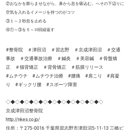
②おなかを膨らませながら、鼻から息を吸込む。へその下辺りに
空気を入れるイメージを持つのがコツ
③１～２秒息を止める
④①～③を５～
10
回繰返す
#整骨院 ＃津田沼 ＃習志野 ＃京成津田沼 ＃交通
事故 ＃交通事故治療 ＃鍼灸 ＃美容鍼 ＃骨盤矯
正 ＃猫背矯正 ＃背骨矯正 ＃筋膜リリース
#ムチウチ #ムチウチ治療 #腰痛 #肩こり #肩凝
り #ギックリ腰 #スポーツ障害
◇◆◇◆◇◆◇◆◇◆◇◆◇◆◇◆◇◆◇◆◇
京成津田沼整骨院
http://nkes.co.jp/
住所：〒275-0016 千葉県習志野市津田沼5-11-13 三橋ビ