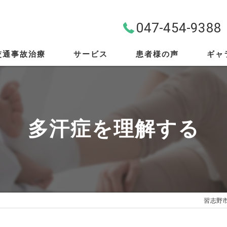
047-454-9388
交通事故治療
サービス
患者様の声
ギャ
料金案内
首・肩・腰
多汗症を理解する
スポーツ外傷
EMS
筋膜リリース
習志野
骨盤矯正