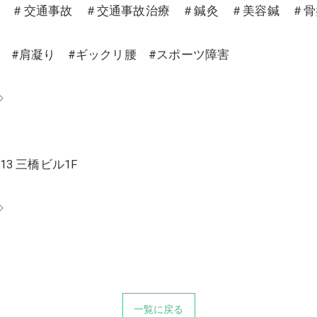
沼 ＃交通事故 ＃交通事故治療 ＃鍼灸 ＃美容鍼 ＃
り #肩凝り #ギックリ腰 #スポーツ障害
◇
13 三橋ビル1F
◇
一覧に戻る