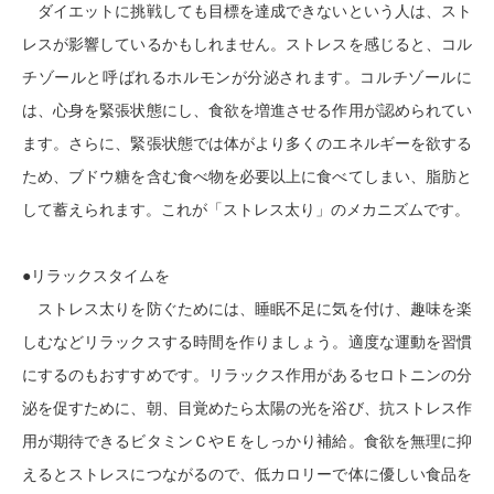
ダイエットに挑戦しても目標を達成できないという人は、スト
レスが影響しているかもしれません。ストレスを感じると、コル
チゾールと呼ばれるホルモンが分泌されます。コルチゾールに
は、心身を緊張状態にし、食欲を増進させる作用が認められてい
ます。さらに、緊張状態では体がより多くのエネルギーを欲する
ため、ブドウ糖を含む食べ物を必要以上に食べてしまい、脂肪と
して蓄えられます。これが「ストレス太り」のメカニズムです。
●リラックスタイムを
ストレス太りを防ぐためには、睡眠不足に気を付け、趣味を楽
しむなどリラックスする時間を作りましょう。適度な運動を習慣
にするのもおすすめです。リラックス作用があるセロトニンの分
泌を促すために、朝、目覚めたら太陽の光を浴び、抗ストレス作
用が期待できるビタミンＣやＥをしっかり補給。食欲を無理に抑
えるとストレスにつながるので、低カロリーで体に優しい食品を