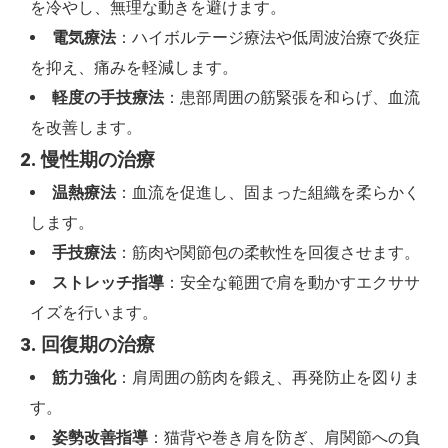
を冷やし、無理な動きを避けます。
電気療法
：ハイボルテージ療法や低周波治療で炎症
を抑え、痛みを軽減します。
軽度の手技療法
：患部周囲の筋緊張を和らげ、血流
を改善します。
2. 慢性期の治療
温熱療法
：血流を促進し、固まった組織を柔らかく
します。
手技療法
：筋肉や関節包の柔軟性を回復させます。
ストレッチ指導
：安全な範囲で肩を動かすエクササ
イズを行います。
3. 回復期の治療
筋力強化
：肩周囲の筋肉を鍛え、再発防止を図りま
す。
姿勢改善指導
：猫背や巻き肩を防ぎ、肩関節への負