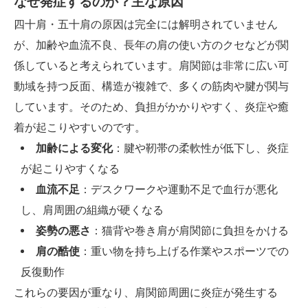
なぜ発症するのか？主な原因
四十肩・五十肩の原因は完全には解明されていません
が、加齢や血流不良、長年の肩の使い方のクセなどが関
係していると考えられています。肩関節は非常に広い可
動域を持つ反面、構造が複雑で、多くの筋肉や腱が関与
しています。そのため、負担がかかりやすく、炎症や癒
着が起こりやすいのです。
加齢による変化
：腱や靭帯の柔軟性が低下し、炎症
が起こりやすくなる
血流不足
：デスクワークや運動不足で血行が悪化
し、肩周囲の組織が硬くなる
姿勢の悪さ
：猫背や巻き肩が肩関節に負担をかける
肩の酷使
：重い物を持ち上げる作業やスポーツでの
反復動作
これらの要因が重なり、肩関節周囲に炎症が発生する