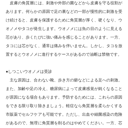
皮膚の角質層には、刺激や外部の菌などから皮膚を守る役割が
あります。何らかの原因で足の裏などの一部が慢性的に刺激を受
け続けると、皮膚を保護するために角質層が厚く、硬くなり、ウ
オノメやタコが発生します。ウオノメには魚の目のように見える
芯があり、歩くたびに強い痛みを感じることがあります。一方、
タコには芯がなく、通常は痛みを伴いません。しかし、タコを放
置するとウオノメに進行するケースがあるので油断は禁物です。
●しつこいウオノメは受診
主な原因は、合わない靴、歩き方の癖などによる足への刺激。
また、加齢や足の冷え、糖尿病によって皮膚感覚が鈍くなること
が原因になる場合もあります。予防するためには、これらの原因
をできる限り取り除きましょう。軽症なら角質層を柔らかくする
市販薬でセルフケアも可能です。ただし、出血や細菌感染の危険
があるので、無理に角質層を削るのはやめてください。一方、芯