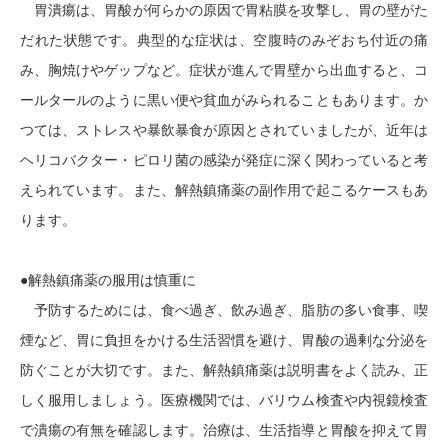
胃潰瘍は、胃酸が何らかの原因で胃粘膜を攻撃し、胃の壁がた
だれた状態です。典型的な症状は、空腹時のみぞおち付近の痛
み、胸焼けやゲップなど。症状が進んで胃壁から出血すると、コ
ールタールのように黒い便や貧血がみられることもあります。か
つては、ストレスや暴飲暴食が原因とされていましたが、近年は
ヘリコバクター・ピロリ菌の感染が発症に深く関わっていると考
えられています。また、解熱鎮痛薬の副作用で起こるケースもあ
ります。
●解熱鎮痛薬の服用は慎重に
予防するためには、食べ過ぎ、飲み過ぎ、脂肪の多い食事、喫
煙など、胃に負担をかける生活習慣を避け、胃酸の過剰な分泌を
防ぐことが大切です。また、解熱鎮痛薬は説明書をよく読み、正
しく服用しましょう。医療機関では、バリウム検査や内視鏡検査
で潰瘍の有無を確認します。治療は、生活指導と胃酸を抑えて胃