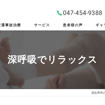
047-454-9388
交通事故治療
サービス
患者様の声
ギャ
料金案内
首・肩・腰
深呼吸でリラックス
スポーツ外傷
EMS
筋膜リリース
習志野市
骨盤矯正