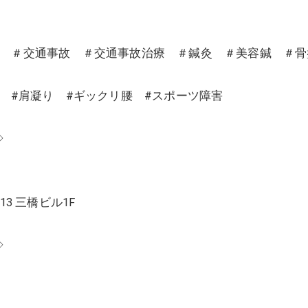
沼 ＃交通事故 ＃交通事故治療 ＃鍼灸 ＃美容鍼 ＃
り #肩凝り #ギックリ腰 #スポーツ障害
◇
13 三橋ビル1F
◇