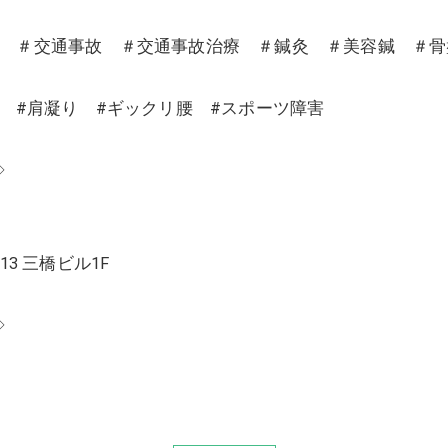
沼 ＃交通事故 ＃交通事故治療 ＃鍼灸 ＃美容鍼 ＃
り #肩凝り #ギックリ腰 #スポーツ障害
◇
13 三橋ビル1F
◇