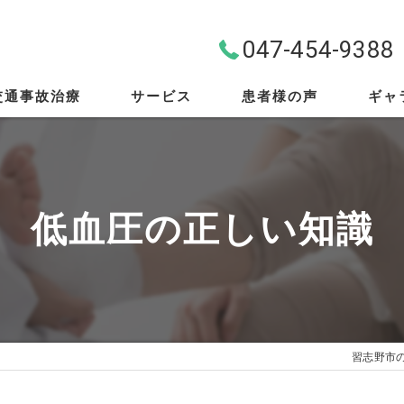
047-454-9388
交通事故治療
サービス
患者様の声
ギャ
料金案内
首・肩・腰
低血圧の正しい知識
スポーツ外傷
EMS
筋膜リリース
習志野市
骨盤矯正