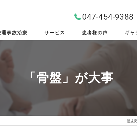
047-454-9388
交通事故治療
サービス
患者様の声
ギャ
料金案内
首・肩・腰
「骨盤」が大事
スポーツ外傷
EMS
筋膜リリース
習志
骨盤矯正