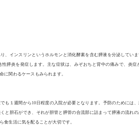
美容鍼灸
り、インスリンというホルモンと消化酵素を含む膵液を分泌していま
急性膵炎を発症します。主な症状は、みぞおちと背中の痛みで、炎症
命に関わるケースもみられます。
でも１週間から
10
日程度の入院が必要となります。予防のためには、
続くと胆石ができ、それが胆管と膵管の合流部に詰まって膵液の流れの
ら食生活に気を配ることが大切です。