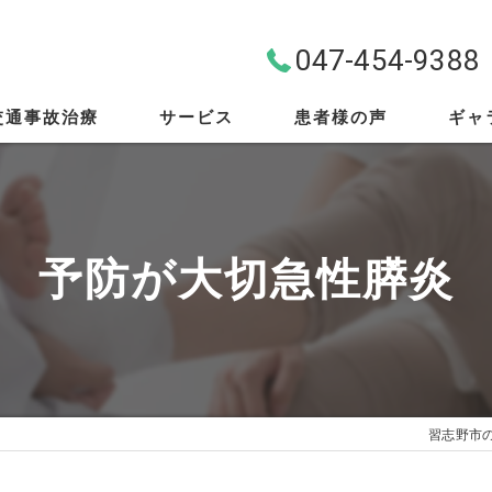
047-454-9388
交通事故治療
サービス
患者様の声
ギャ
料金案内
首・肩・腰
予防が大切急性膵炎
スポーツ外傷
EMS
筋膜リリース
習志野市
骨盤矯正