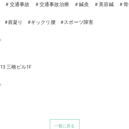
沼 ＃交通事故 ＃交通事故治療 ＃鍼灸 ＃美容鍼 ＃
り #肩凝り #ギックリ腰 #スポーツ障害
◇
13 三橋ビル1F
◇
一覧に戻る