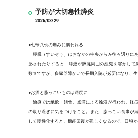
予防が大切急性膵炎
2025/03/29
●七転八倒の痛みに襲われる
膵臓（すいぞう）はおなかの中央から左後ろ辺りにあ
泌されたりすると、膵液が膵臓周囲の組織を溶かして
数％ですが、多臓器障がいで長期入院が必要になり、生
●お酒と脂っこいものは適度に
治療では絶飲・絶食、点滴による輸液が行われ、軽症
の取り過ぎに気をつけること。また、脂っこい食事が
して慢性化すると、機能回復が難しくなるので、日頃か