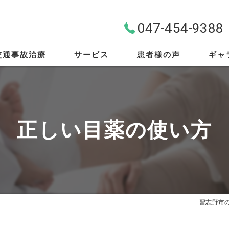
047-454-9388
交通事故治療
サービス
患者様の声
ギャ
料金案内
首・肩・腰
正しい目薬の使い方
スポーツ外傷
EMS
筋膜リリース
習志野市
骨盤矯正