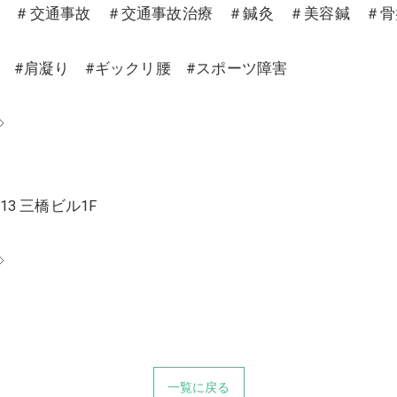
沼 ＃交通事故 ＃交通事故治療 ＃鍼灸 ＃美容鍼 ＃
り #肩凝り #ギックリ腰 #スポーツ障害
◇
13 三橋ビル1F
◇
一覧に戻る