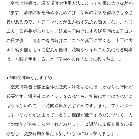
空気清浄機は、設置場所や使用方法によって効果に大きな差が
出ます。清浄効果を高めるためには、部屋の空気を循環させる必
要があるので、エアコンなどが生み出す気流と衝突しないように
工夫する必要があります。送風を下向きにする暖房時はエアコン
の反対側、上向きの冷房時はエアコンの真下に置くと、上下に大
きく輪を描くように空気が循環。花粉やウイルスが気になる時期
は、玄関で使用することで室内への侵入防止に役立ちます。
●
24
時間運転がおすすめ
空気清浄機で部屋全体の空気を浄化するには、かなりの時間が
必要です。帰宅後にスイッチを入れても、空気はすぐにきれいに
はならないので、
24
時間運転がおすすめです。また、フィルター
にホコリなどがたまっていると、機能が低下するだけでなく、カ
ビや雑菌が繁殖するおそれがあります。２週間に１度を目安に掃
除をし、交換時期が来たら新しいものに取り替えましょう。