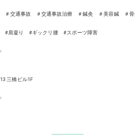
沼 ＃交通事故 ＃交通事故治療 ＃鍼灸 ＃美容鍼 ＃
り #肩凝り #ギックリ腰 #スポーツ障害
◇
13 三橋ビル1F
◇