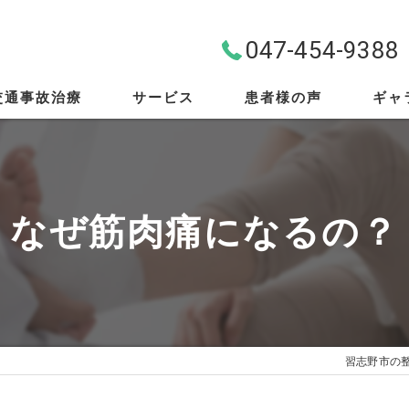
047-454-9388
交通事故治療
サービス
患者様の声
ギャ
料金案内
首・肩・腰
なぜ筋肉痛になるの？
スポーツ外傷
EMS
筋膜リリース
習志野市の
骨盤矯正