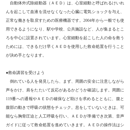
自動体外式除細動器（ＡＥＤ）は、心室細動と呼ばれるけいれ
んを起こして血液を流せなくなった心臓に電気ショックを与え、
正常な働きを取戻すための医療機器です。
2004
年から一般でも使
用できるようになり、駅や学校、公共施設など、人が集まるとこ
ろを中心に設置されています。心室細動を起こした人の命を救う
ためには、できるだけ早くＡＥＤを使用した救命処置を行うこと
が決め手となります。
●救命講習を受けよう
倒れている人を発見したら、まず、周囲の安全に注意しながら
声をかけ、肩をたたいて反応があるかどうか確認します。周囲に
119
番への通報やＡＥＤの確保など助けを求めるとともに、腹と
腹部の動きで呼吸の状態をチェック。息をしていないときは、可
能なら胸骨圧迫と人工呼吸を行い、ＡＥＤが準備でき次第、音声
ガイドに従って救命処置を進めていきます。ＡＥＤの操作法はシ