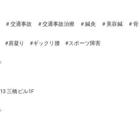
沼 ＃交通事故 ＃交通事故治療 ＃鍼灸 ＃美容鍼 ＃
り #肩凝り #ギックリ腰 #スポーツ障害
◇
13 三橋ビル1F
◇