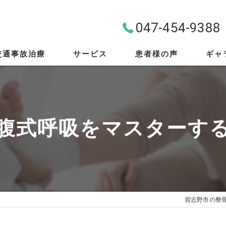
047-454-9388
交通事故治療
サービス
患者様の声
ギャ
料金案内
首・肩・腰
腹式呼吸をマスターす
スポーツ外傷
EMS
筋膜リリース
習志野市の整
骨盤矯正