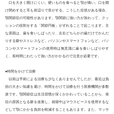
口を大きく開けにくい。硬いものを食べると顎が痛い。口を開
け閉めすると耳も前辺りで音がする。こうした症状がある場合、
顎関節症の可能性があります。顎関節に強い力が加わって、クッ
ションの役割をする「関節円板」がずれることで起こります。主
な原因は、歯を食いしばったり、左右どちらかの歯だけでかんだ
りする癖やストレスなど。パソコンやスマートフォンなど。パソ
コンやスマートフォンの使用時は無意識に歯を食いしばりやす
く、長時間にわたって強い力がかかるので注意が必要です。
●時間をかけて治療
以前は手術による治療も少なくありませんでしたが、最近は負
担の大きい知慮を避け、時間をかけて治療を行う医療機関が多数
派です。顎関節症は生活習慣が深くかかわっていることから、発
症の原因となる癖を改善し、就寝中はマウスピースを使用するな
どして顎にかかる負担を軽減することもあります。また、マッサ