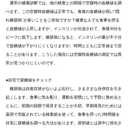
通常の健康診断では、他の検査との関係で空腹時の血糖値を調
べます。この空腹時血糖値は正常でも、食後の血糖値が高い“隠
れ糖尿病"が多いことをご存知ですか？健康な人でも食事を摂る
と血糖値が上昇しますが、インスリンが分泌されて、食後30分を
ビーフに低下します。糖尿病になると、インスリンの量が不十分
で血糖値が下がりにくくなりますが、時間とともに正常値まで戻
ることがあります。こうした場合には空腹時血糖値の測定では異
常が見つかりにくいのです。
●自宅で尿糖値をチェック
糖尿病は自覚症状がないよよ乱行し、さまざまな合併症を引き
起こします。食事に気を配り、運動を習慣にして予防に努めると
ともに、初期の段階で発見することが大切。早期発見のためには
薬局で市販されている検査紙を使って、食事を摂った2時間後を
目安に尿糖値を調べる方法があります。尿初値とは尿中に排出さ