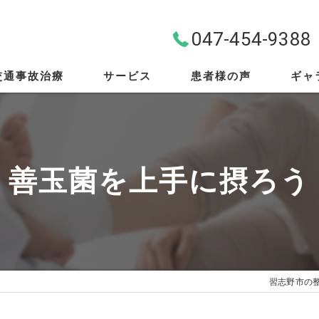
047-454-9388
交通事故治療
サービス
患者様の声
ギャ
料金案内
首・肩・腰
善玉菌を上手に摂ろう
スポーツ外傷
EMS
筋膜リリース
習志野市の
骨盤矯正