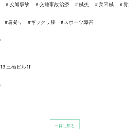
沼 ＃交通事故 ＃交通事故治療 ＃鍼灸 ＃美容鍼 ＃
り #肩凝り #ギックリ腰 #スポーツ障害
◇
13 三橋ビル1F
◇
一覧に戻る