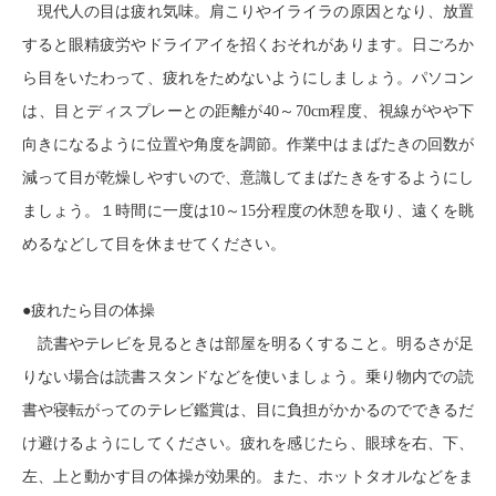
現代人の目は疲れ気味。肩こりやイライラの原因となり、放置
すると眼精疲労やドライアイを招くおそれがあります。日ごろか
ら目をいたわって、疲れをためないようにしましょう。パソコン
は、目とディスプレーとの距離が
40
～
70cm
程度、視線がやや下
向きになるように位置や角度を調節。作業中はまばたきの回数が
減って目が乾燥しやすいので、意識してまばたきをするようにし
ましょう。１時間に一度は
10
～
15
分程度の休憩を取り、遠くを眺
めるなどして目を休ませてください。
●疲れたら目の体操
読書やテレビを見るときは部屋を明るくすること。明るさが足
りない場合は読書スタンドなどを使いましょう。乗り物内での読
書や寝転がってのテレビ鑑賞は、目に負担がかかるのでできるだ
け避けるようにしてください。疲れを感じたら、眼球を右、下、
左、上と動かす目の体操が効果的。また、ホットタオルなどをま