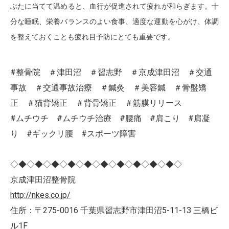
ぶたに当てて温めると、血行が促進されて疲れが和らぎます。十
分な睡眠、栄養バランスのよい食事、適度な運動を心がけ、体調
を整えておくことも疲れ目予防にとても重要です。
#整骨院 ＃津田沼 ＃習志野 ＃京成津田沼 ＃交通
事故 ＃交通事故治療 ＃鍼灸 ＃美容鍼 ＃骨盤矯
正 ＃猫背矯正 ＃背骨矯正 ＃筋膜リリース
#ムチウチ #ムチウチ治療 #腰痛 #肩こり #肩凝
り #ギックリ腰 #スポーツ障害
◇◆◇◆◇◆◇◆◇◆◇◆◇◆◇◆◇◆◇◆◇
京成津田沼整骨院
http://nkes.co.jp/
住所：〒275-0016 千葉県習志野市津田沼5-11-13 三橋ビ
ル1F