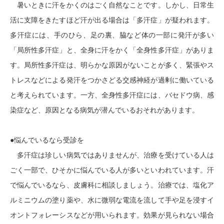
暑いときに汗をかくのはごく自然なことです。しかし、日常生
活に支障をきたすほど汗が出る場合は「多汗症」が疑われます。
多汗症には、手のひら、足の裏、脇など体の一部に発汗が多い
「局所性多汗症」と、全身に汗をかく「全身性多汗症」がありま
す。局所性多汗症は、明らかな原因がないことが多く、緊張やス
トレスなどによる発汗をつかさどる交感神経が過剰に働いている
と考えられています。一方、全身性多汗症には、バセドウ病、感
染症など、原因となる病気が潜んでいるおそれがあります。
●悩んでいるなら受診を
多汗症は珍しい病気ではありませんが、治療を受けている人は
ごく一部で、ひそかに悩んでいる人が多いといわれています。汗
で悩んでいるなら、皮膚科に相談しましょう。治療では、塩化ア
ルミニウムの塗り薬や、水に微弱な電流を流して手や足を浸すイ
オントフォレーシスなどが用いられます。効果が見られない場合