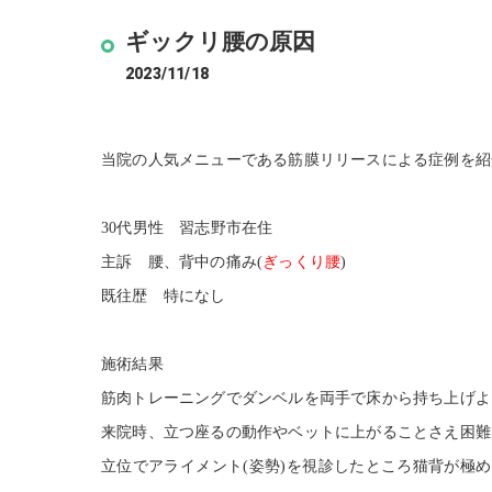
ギックリ腰の原因
2023/11/18
当院の人気メニューである筋膜リリースによる症例を紹
30代男性 習志野市在住
主訴 腰、背中の痛み(
ぎっくり腰
)
既往歴 特になし
施術結果
筋肉トレーニングでダンベルを両手で床から持ち上げよ
来院時、立つ座るの動作やベットに上がることさえ困難
立位でアライメント(姿勢)を視診したところ猫背が極