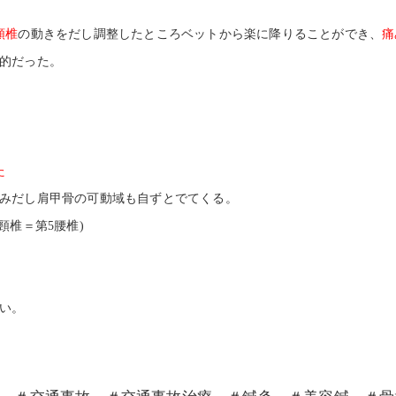
頸椎
の動きをだし調整したところベットから楽に降りることができ、
痛
的だった。
た
みだし肩甲骨の可動域も自ずとでてくる。
頸椎＝第5腰椎)
い。