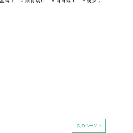
骨盤矯正 ＃猫背矯正 ＃背骨矯正 ＃筋膜リ
次のページ >