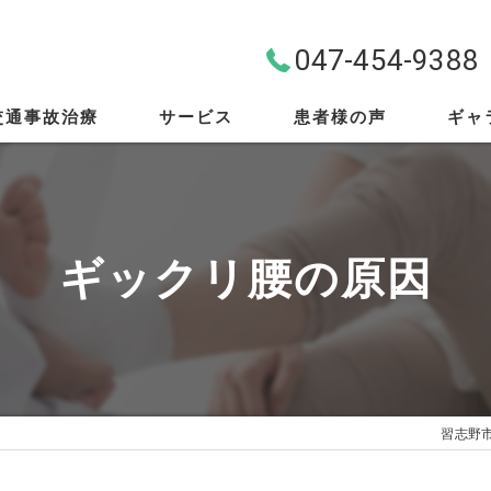
047-454-9388
交通事故治療
サービス
患者様の声
ギャ
料金案内
首・肩・腰
ギックリ腰の原因
スポーツ外傷
EMS
筋膜リリース
習志野
骨盤矯正