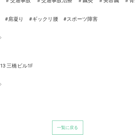
沼 ＃交通事故 ＃交通事故治療 ＃鍼灸 ＃美容鍼 ＃
り #肩凝り #ギックリ腰 #スポーツ障害
◇
13 三橋ビル1F
◇
一覧に戻る