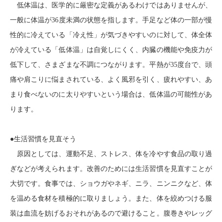
低体温は、医学的に厳密な定義があるわけではありませんが、
一般に体温が
36
度未満の状態を指します。手足など体の一部が慢
性的に冷えている「冷え性」が気づきやすいのに対して、体全体
が冷えている「低体温」は自覚しにくく、内臓の機能や免疫力が
低下して、さまざまな不調につながります。平熱が
35
度台で、頭
痛や肩こりに悩まされている、よく風邪を引く、疲れやすい、あ
まり食べないのに太りやすいという場合は、低体温の可能性があ
ります。
●生活習慣を見直そう
原因としては、運動不足、ストレス、体を冷やす食品の取り過
ぎなどが考えられます。改善のためには生活習慣を見直すことが
大切です。食事では、ショウガやネギ、ニラ、ニンニクなど、体
を温める食材を積極的に取りましょう。また、体を絞めつける服
装は血流を妨げるおそれがあるので避けること。腹巻きやレッグ