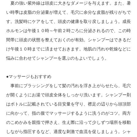
夏の強い紫外線は頭皮に大きなダメージを与えます。また、暑
い時季は皮脂の分泌量が増えて、毛穴に余分な皮脂が残りがちで
す。洗髪時にケアをして、頭皮の健康を取り戻しましょう。成長
ホルモンは午後１０時～午前２時ごろに分泌されるので、この時
間帯に頭皮の状態を整えておくのが有効。シャンプーはできるだ
け午後１０時までに済ませておきます。地肌の汚れや乾燥などに
悩みに合わせてシャンプーを選ぶのもよいでしょう。
●マッサージもおすすめ
事前にブラッシングをして髪の汚れを浮き上がらせたら、毛穴
が開くようにお湯で頭皮全体をしっかり洗います。シャンプー剤
はボトルに記載されている目安量を守り、襟足の辺りから頭頂部
に向かって、指の腹でマッサージするように洗うのがコツ。両方
のこめかみを親指で押さえ、生え際に沿って少しずつ場所を移動
しながら指圧するなど、適度な刺激で血流を促しましょう。シャ