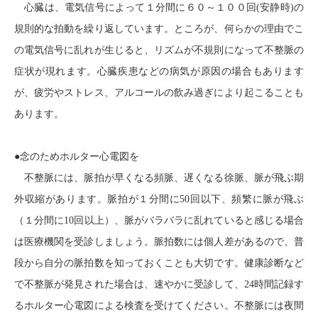
心臓は、電気信号によって１分間に６０～１００回
(
安静時
)
の
規則的な拍動を繰り返しています。ところが、何らかの理由でこ
の電気信号に乱れが生じると、リズムが不規則になって不整脈の
症状が現れます。心臓疾患などの病気が原因の場合もあります
が、疲労やストレス、アルコールの飲み過ぎにより起こることも
あります。
●念のためホルター心電図を
不整脈には、脈拍が早くなる頻脈、遅くなる徐脈、脈が飛ぶ期
外収縮があります。脈拍が１分間に
50
回以下、頻繁に脈が飛ぶ
（１分間に
10
回以上）、脈がバラバラに乱れていると感じる場合
は医療機関を受診しましょう。脈拍数には個人差があるので、普
段から自分の脈拍数を知っておくことも大切です。健康診断など
で不整脈が発見された場合は、速やかに受診して、
24
時間記録す
るホルター心電図による検査を受けてください。不整脈には夜間