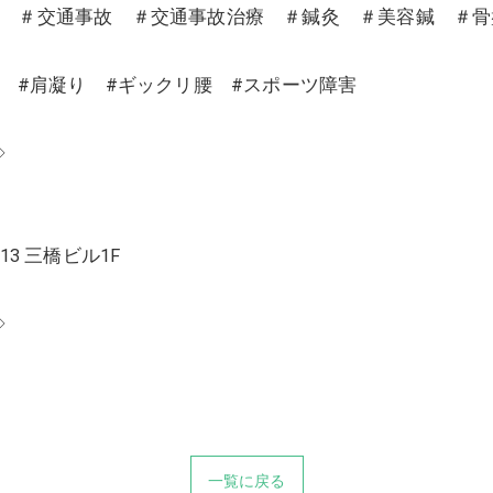
沼 ＃交通事故 ＃交通事故治療 ＃鍼灸 ＃美容鍼 ＃
り #肩凝り #ギックリ腰 #スポーツ障害
◇
13 三橋ビル1F
◇
一覧に戻る