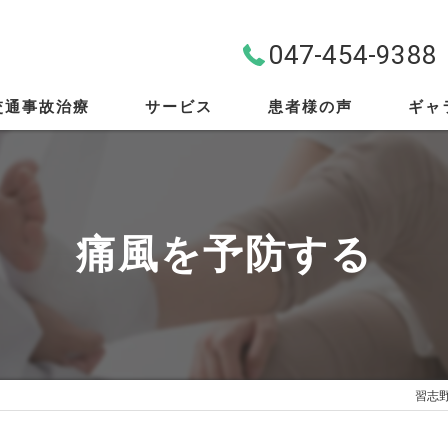
047-454-9388
交通事故治療
サービス
患者様の声
ギャ
料金案内
首・肩・腰
痛風を予防する
スポーツ外傷
EMS
筋膜リリース
習志
骨盤矯正