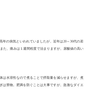
高年の病気といわれていましたが、近年は
20
～
30
代の若
また、痛みは１週間程度で治まりますが、尿酸値の高い
体は水溶性なので煮ることで摂取量を減らせますが、煮
ぎは禁物。肥満を防ぐことは大事ですが、急激なダイエ