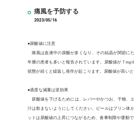
痛風を予防する
2023/05/16
●尿酸値に注意
痛風は血液中の尿酸が多くなり、その結晶が関節にた
年層の患者も多いと報告されています。尿酸値が７
mg/d
状態が続くと繰返し発作が起こります。尿酸値が高いと
●過度な減量は逆効果
尿酸値を下げるためには、レバーやかつお、干物、エ
汁は飲まないようにしてください。ビールはプリン体
ットは尿酸値の上昇につながるため、食事制限や運動で