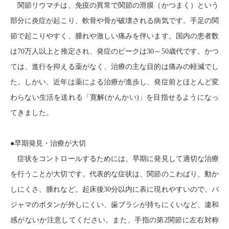
関節リウマチは、免疫の異常で関節の滑膜（かつまく）という
部分に炎症が起こり、軟骨や骨が破壊される病気です。手足の関
節で起こりやすく、腫れや激しい痛みを伴います。国内の患者数
は
70
万人以上と推定され、発症のピークは
30
～
50
歳代です。かつ
ては、進行を抑える薬がなく、治療の主な目的は痛みの軽減でし
た。しかい、近年は薬による治療が進歩し、発症前とほとんど変
わらない生活を送れる「寛解
(
かんかい
)
」を目指せるようになっ
てきました。
●早期発見・治療が大切
症状をコントロールするためには、早期に発見して適切な治療
を行うことが大切です。代表的な症状は、関節のこわばり、動か
しにくさ、腫れなど。起床後
30
分以内に表に現れやすいので、パ
ジャマのボタンが外しにくい、歯ブラシが持ちにくいなど、違和
感がないか注意してください。また、手指の第
2
関節に左右対称