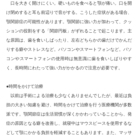
口を大きく開けにくい。硬いものを食べると顎が痛い。口を開
け閉めすると耳も前辺りで音がする。こうした症状がある場合、
顎関節症の可能性があります。顎関節に強い力が加わって、クッ
ションの役割をする「関節円板」がずれることで起こります。主
な原因は、歯を食いしばったり、左右どちらかの歯だけでかんだ
りする癖やストレスなど。パソコンやスマートフォンなど。パソ
コンやスマートフォンの使用時は無意識に歯を食いしばりやす
く、長時間にわたって強い力がかかるので注意が必要です。
●時間をかけて治療
以前は手術による治療も少なくありませんでしたが、最近は負
担の大きい知慮を避け、時間をかけて治療を行う医療機関が多数
派です。顎関節症は生活習慣が深くかかわっていることから、発
症の原因となる癖を改善し、就寝中はマウスピースを使用するな
どして顎にかかる負担を軽減することもあります。また、マッサ