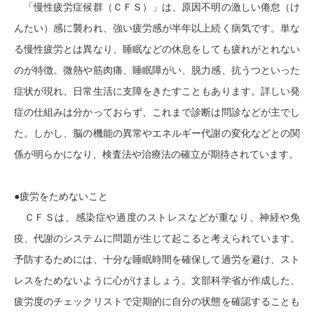
「慢性疲労症候群（ＣＦＳ）」は、原因不明の激しい倦怠（け
んたい）感に襲われ、強い疲労感が半年以上続く病気です。単な
る慢性疲労とは異なり、睡眠などの休息をしても疲れがとれない
のが特徴。微熱や筋肉痛、睡眠障がい、脱力感、抗うつといった
症状が現れ、日常生活に支障をきたすこともあります。詳しい発
症の仕組みは分かっておらず、これまで診断は問診などが主でし
た。しかし、脳の機能の異常やエネルギー代謝の変化などとの関
係が明らかになり、検査法や治療法の確立が期待されています。
●疲労をためないこと
ＣＦＳは、感染症や過度のストレスなどが重なり、神経や免
疫、代謝のシステムに問題が生じて起こると考えられています。
予防するためには、十分な睡眠時間を確保して過労を避け、スト
レスをためないように心がけましょう。文部科学省が作成した、
疲労度のチェックリストで定期的に自分の状態を確認することも