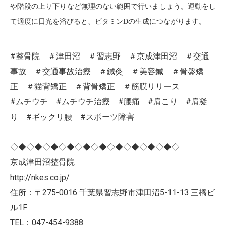
や階段の上り下りなど無理のない範囲で行いましょう。運動をし
て適度に日光を浴びると、ビタミン
D
の生成につながります。
#整骨院 ＃津田沼 ＃習志野 ＃京成津田沼 ＃交通
事故 ＃交通事故治療 ＃鍼灸 ＃美容鍼 ＃骨盤矯
正 ＃猫背矯正 ＃背骨矯正 ＃筋膜リリース
#ムチウチ #ムチウチ治療 #腰痛 #肩こり #肩凝
り #ギックリ腰 #スポーツ障害
◇◆◇◆◇◆◇◆◇◆◇◆◇◆◇◆◇◆◇◆◇
京成津田沼整骨院
http://nkes.co.jp/
住所：〒275-0016 千葉県習志野市津田沼5-11-13 三橋ビ
ル1F
TEL：047-454-9388