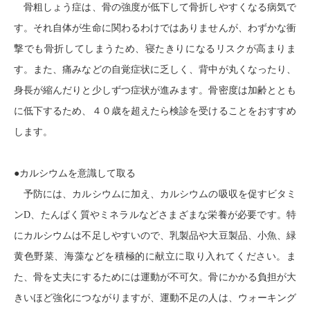
骨粗しょう症は、骨の強度が低下して骨折しやすくなる病気で
す。それ自体が生命に関わるわけではありませんが、わずかな衝
撃でも骨折してしまうため、寝たきりになるリスクが高まりま
す。また、痛みなどの自覚症状に乏しく、背中が丸くなったり、
身長が縮んだりと少しずつ症状が進みます。骨密度は加齢ととも
に低下するため、４０歳を超えたら検診を受けることをおすすめ
します。
●カルシウムを意識して取る
予防には、カルシウムに加え、カルシウムの吸収を促すビタミ
ン
D
、たんぱく質やミネラルなどさまざまな栄養が必要です。特
にカルシウムは不足しやすいので、乳製品や大豆製品、小魚、緑
黄色野菜、海藻などを積極的に献立に取り入れてください。ま
た、骨を丈夫にするためには運動が不可欠。骨にかかる負担が大
きいほど強化につながりますが、運動不足の人は、ウォーキング