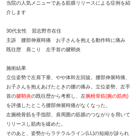
当院の人気メニューである筋膜リリースによる症例を紹
介します
30代女性 習志野市在住
主訴 腰部伸展時痛 お子さんを抱える動作時に痛み
既往歴 肩こり 左手首の腱鞘炎
施術結果
立位姿勢で左肩下垂、やや体幹左回旋。腰部伸展時痛、
お子さんを抱えあげたときの腰の痛み。立位姿勢、左手
首の
腱鞘炎
の既往歴から考察し、左
腕橈骨筋(腕の筋肉)
を評価したところ腰部伸展時痛がなくなった。
左腕橈骨筋を手指部、肩周囲の筋膜のつながりを用いて
リリースし筋肉を緩めた。
そのあと、姿勢からラテラルライン(LL)の短縮が診られ