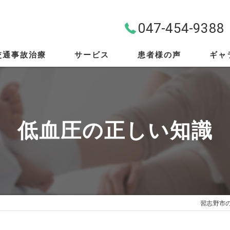
047-454-9388
交通事故治療
サービス
患者様の声
ギャ
料金案内
首・肩・腰
低血圧の正しい知識
スポーツ外傷
EMS
筋膜リリース
習志野市
骨盤矯正