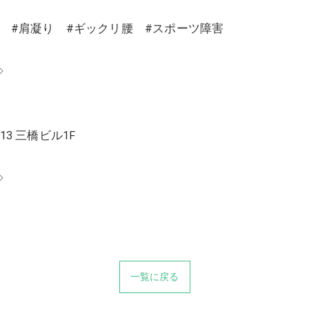
り #肩凝り #ギックリ腰 #スポーツ障害
◇
13 三橋ビル1F
◇
一覧に戻る