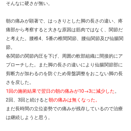
そんなに硬さが無い。
朝の痛みが顕著で、はっきりとした脚の長さの違い、疼
痛部から考察すると大きな原因は筋肉ではなく、関節だ
と考えた。腰椎4、5番の椎間関節、腰仙関節及び仙腸関
節。
各関節の関節内圧を下げ、周囲の軟部組織に間接的にア
プローチした。また脚の長さの違いにより仙腸関節部に
剪断力が加わるのを防ぐため骨盤調整をおこない脚の長
さを戻した。
1
回の施術結果で翌日の朝の痛みが10→3に減少した
。
2回、3回と続けると
朝の痛みは無くなった。
まだ長時間の立位姿勢での痛みが残存しているので治療
は継続しようと思う。